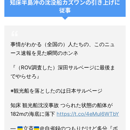
知床半島沖の沈没船カズワンの引き上げに
従事
事情がわかる（全国の）人たちの、このニュ
ース速報を見た瞬間のホンネ
『（ROV調査した）深田サルベージに最後ま
でやらせろ』
※観光船を落としたのは日本サルベージ
知床 観光船沈没事故 つられた状態の船体が
182mの海底に落下
https://t.co/4eMuI6WTbY
—
立斎
＠自省録のつもりだけど多分『ボ