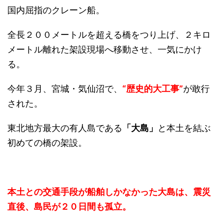
国内屈指のクレーン船。
全長２００メートルを超える橋をつり上げ、２キロ
メートル離れた架設現場へ移動させ、一気にかけ
る。
今年３月、宮城・気仙沼で、
“歴史的大工事”
が敢行
された。
東北地方最大の有人島である
「大島」
と本土を結ぶ
初めての橋の架設。
本土との交通手段が船舶しかなかった大島は、震災
直後、島民が２０日間も孤立。