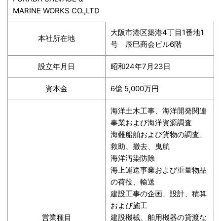
MARINE WORKS CO.,LTD
大阪市港区築港4丁目1番地1
本社所在地
号 辰巳商会ビル6階
設立年月日
昭和24年7月23日
資本金
6億 5,000万円
海洋土木工事、海洋開発関連
事業および海洋資源調査
海難船舶および貨物の調査、
救助、撤去、曳航
海洋汚染防除
海上運送事業および重量物品
の荷役、輸送
建設工事の企画、設計、積算
および施工
営業種目
建設機械、舶用機器の貸渡な