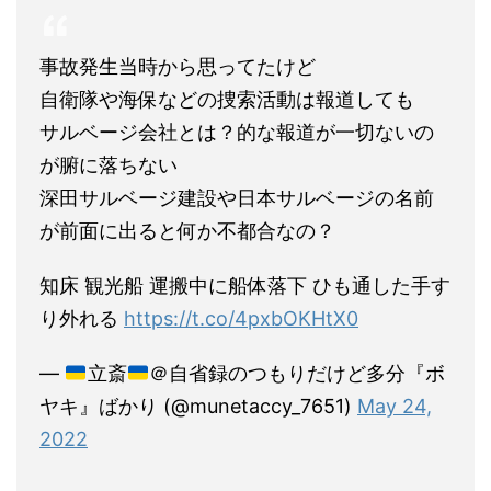
事故発生当時から思ってたけど
自衛隊や海保などの捜索活動は報道しても
サルベージ会社とは？的な報道が一切ないの
が腑に落ちない
深田サルベージ建設や日本サルベージの名前
が前面に出ると何か不都合なの？
知床 観光船 運搬中に船体落下 ひも通した手す
り外れる
https://t.co/4pxbOKHtX0
—
立斎
＠自省録のつもりだけど多分『ボ
ヤキ』ばかり (@munetaccy_7651)
May 24,
2022