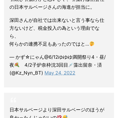
の日本サルベージさんの海進が担当に。
深田さんが自社では出来ないと言う事なら仕
方ないけど、税金投入の為という理由でな
ら、
何らかの連携不足もあったのではと…
— かず☆にゃん@6/12ゆゆゆ満開祭り4・昼/
夜
4/2子炉奈枠沈3回目
藻出留奈・済
(@Kz_Nyn_BT)
May 24, 2022
日本サルベージより深田サルベージのほうが
良かったんじゃないの