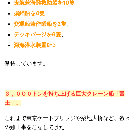
曳航兼海難救助船を10隻
揚錨船を4隻
交通船兼作業船を2隻
、
デッキパージを6隻
、
深海潜水装置8つ
保持しています。
３，０００トンを持ち上げる巨大クレーン船「富
士」。
これまで東京ゲートブリッジや築地大橋など、数々
の難工事をこなしてきた