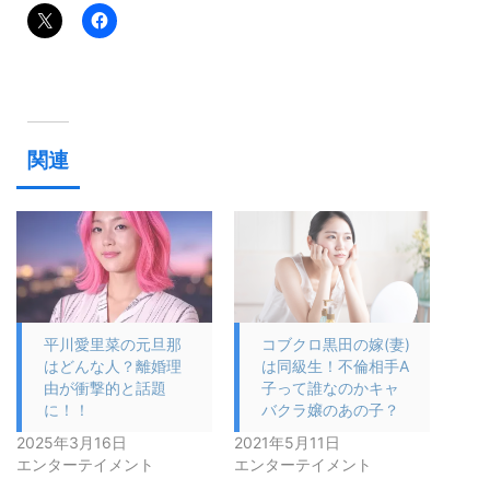
関連
平川愛里菜の元旦那
コブクロ黒田の嫁(妻)
はどんな人？離婚理
は同級生！不倫相手A
由が衝撃的と話題
子って誰なのかキャ
に！！
バクラ嬢のあの子？
2025年3月16日
2021年5月11日
エンターテイメント
エンターテイメント