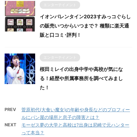
エンターテイメント
イオンバレンタイン2023すみっコぐらし
の販売いつからいつまで？ 種類に楽天通
販と口コミ･評判！
エンターテイメント
桜田ミレイの出身中学や高校が気にな
る！経歴や所属事務所を調べてみまし
た！
PREV
菅原初代(大食い魔女)の年齢や身長などのプロフィー
ルにパン屋の場所と息子の障害とは？
NEXT
モーゼス夢の大学と高校は?出身は尼崎で元ハンター
って本当？